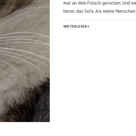
mal an dem Fleisch gerochen. Und we
hinter das Sofa. Als meine Mensche
ICH
WEITERLESEN
HABE
GANZ
FESTE
GESCHIMPFT
GEKRIEGT!