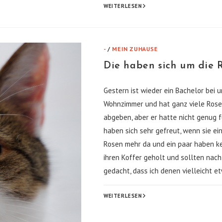
DER
WEITERLESEN
DINO
HAT
MEIN
ESSEN
GEKLAUT!
-
/
MEIN ZUHAUSE
Die haben sich um die R
Gestern ist wieder ein Bachelor bei
Wohnzimmer und hat ganz viele Rose
abgeben, aber er hatte nicht genug f
haben sich sehr gefreut, wenn sie e
Rosen mehr da und ein paar haben k
ihren Koffer geholt und sollten nach
gedacht, dass ich denen vielleicht 
DIE
WEITERLESEN
HABEN
SICH
UM
DIE