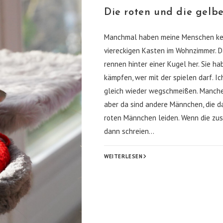
Die roten und die gel
Manchmal haben meine Menschen keine
viereckigen Kasten im Wohnzimmer. 
rennen hinter einer Kugel her. Sie h
kämpfen, wer mit der spielen darf. Ich
gleich wieder wegschmeißen. Manche
aber da sind andere Männchen, die d
roten Männchen leiden. Wenn die z
dann schreien…
DIE
WEITERLESEN
ROTEN
UND
DIE
GELBEN
MÄNNCHEN