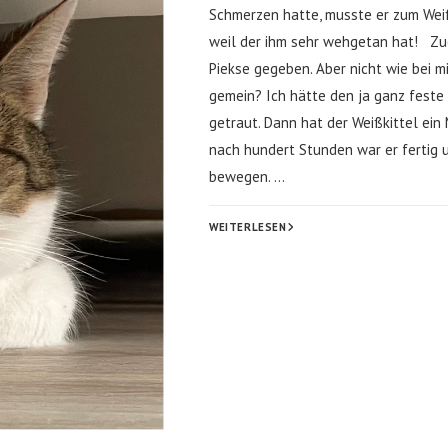
Schmerzen hatte, musste er zum Weiß
weil der ihm sehr wehgetan hat! Zue
Piekse gegeben. Aber nicht wie bei mi
gemein? Ich hätte den ja ganz feste
getraut. Dann hat der Weißkittel ei
nach hundert Stunden war er fertig 
bewegen. …
MEIN
WEITERLESEN
MENSCH
MIT
DEN
LANGEN
HAAREN
HAT
SO
GEWEINT!