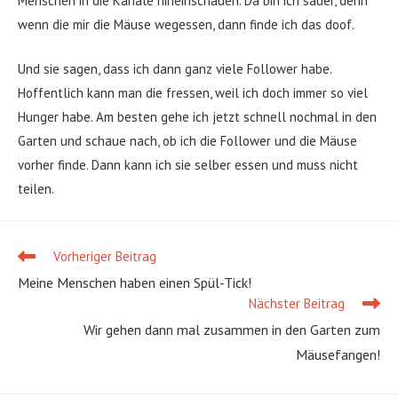
Menschen in die Kanäle hineinschauen. Da bin ich sauer, denn
wenn die mir die Mäuse wegessen, dann finde ich das doof.
Und sie sagen, dass ich dann ganz viele Follower habe.
Hoffentlich kann man die fressen, weil ich doch immer so viel
Hunger habe. Am besten gehe ich jetzt schnell nochmal in den
Garten und schaue nach, ob ich die Follower und die Mäuse
vorher finde. Dann kann ich sie selber essen und muss nicht
teilen.
Vorheriger Beitrag
Weitere
Artikel
Meine Menschen haben einen Spül-Tick!
ansehen
Nächster Beitrag
Wir gehen dann mal zusammen in den Garten zum
Mäusefangen!