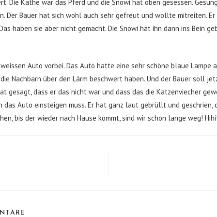
ert. Die Käthe war das Pferd und die Snowi hat oben gesessen. Gesu
n. Der Bauer hat sich wohl auch sehr gefreut und wollte mitreiten. Er
 Das haben sie aber nicht gemacht. Die Snowi hat ihn dann ins Bein ge
-weissen Auto vorbei. Das Auto hatte eine sehr schöne blaue Lampe 
ch die Nachbarn über den Lärm beschwert haben. Und der Bauer soll jetz
er hat gesagt, dass er das nicht war und dass das die Katzenviecher g
n das Auto einsteigen muss. Er hat ganz laut gebrüllt und geschrien, 
hen, bis der wieder nach Hause kommt, sind wir schon lange weg! Hihi
ENTARE