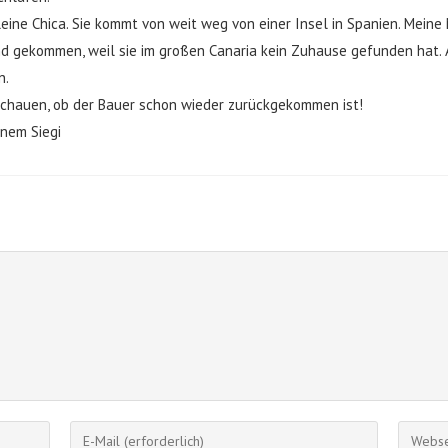
kleine Chica. Sie kommt von weit weg von einer Insel in Spanien. Mein
d gekommen, weil sie im großen Canaria kein Zuhause gefunden hat. Ab
n.
schauen, ob der Bauer schon wieder zurückgekommen ist!
inem Siegi
Gib
Gib