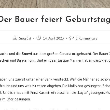
Der Bauer feiert Geburtstag
Beitrags-
Beitrag
Beitrags-
SiegiCat
14. April 2023
2 Kommentare
Autor:
veröffentlicht:
Kommentare:
sucht und die
Snowi
aus dem großen Canaria mitgebracht. Der Bauer 
ischen und Bänken drin. Und ein paar lustige Männer haben ganz viel
aben uns zuerst unter einer Bank versteckt. Weil die Männer so schö
 freuen und uns was zu essen abgeben. Die Molly hat gesungen: „Schatzi
k. Und ich habe mit Prinz Kasimir ein bisschen die „Layla“ gesungen. M
n im Chor gesungen.