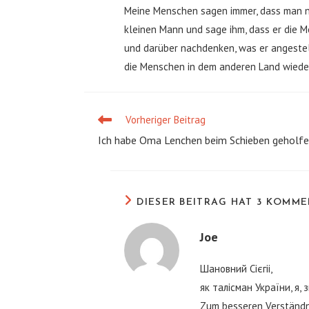
Meine Menschen sagen immer, dass man ni
kleinen Mann und sage ihm, dass er die M
und darüber nachdenken, was er angestell
die Menschen in dem anderen Land wieder
Vorheriger Beitrag
Weitere
Artikel
Ich habe Oma Lenchen beim Schieben geholfe
ansehen
DIESER BEITRAG HAT 3 KOMM
Joe
Шановний Сієгіi,
як талісман України, я,
Zum besseren Verständnis