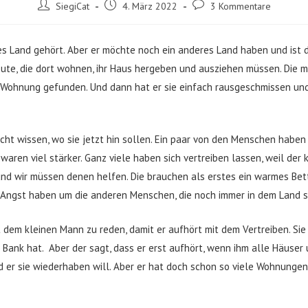
Beitrags-
Beitrag
Beitrags-
SiegiCat
4. März 2022
3 Kommentare
Autor:
veröffentlicht:
Kommentare:
ßes Land gehört. Aber er möchte noch ein anderes Land haben und ist
Leute, die dort wohnen, ihr Haus hergeben und ausziehen müssen. Die
Wohnung gefunden. Und dann hat er sie einfach rausgeschmissen und
nicht wissen, wo sie jetzt hin sollen. Ein paar von den Menschen haben
waren viel stärker. Ganz viele haben sich vertreiben lassen, weil der 
und wir müssen denen helfen. Die brauchen als erstes ein warmes Bett
el Angst haben um die anderen Menschen, die noch immer in dem Land s
 dem kleinen Mann zu reden, damit er aufhört mit dem Vertreiben. Sie
 Bank hat. Aber der sagt, dass er erst aufhört, wenn ihm alle Häuser
 er sie wiederhaben will. Aber er hat doch schon so viele Wohnungen