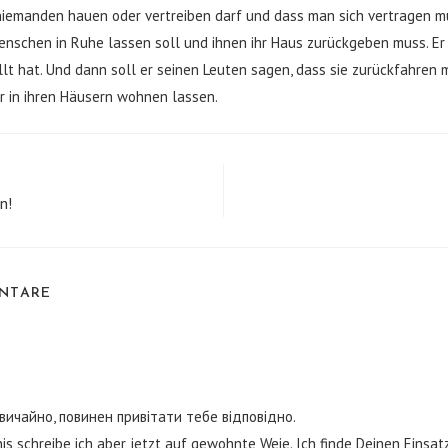
emanden hauen oder vertreiben darf und dass man sich vertragen mus
enschen in Ruhe lassen soll und ihnen ihr Haus zurückgeben muss. Er
t hat. Und dann soll er seinen Leuten sagen, dass sie zurückfahren m
 in ihren Häusern wohnen lassen.
n!
ENTARE
 звичайно, повинен привітати тебе відповідно.
 schreibe ich aber jetzt auf gewohnte Weie. Ich finde Deinen Einsatz 