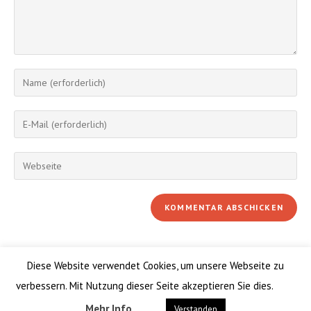
Gib
deinen
Namen
Gib
oder
deine
Benutzernamen
E-
Gib
zum
Mail-
deine
Kommentieren
Adresse
Website-
ein
zum
URL
Kommentieren
ein
ein
(optional)
Diese Website verwendet Cookies, um unsere Webseite zu
verbessern. Mit Nutzung dieser Seite akzeptieren Sie dies.
Mehr Info
Verstanden