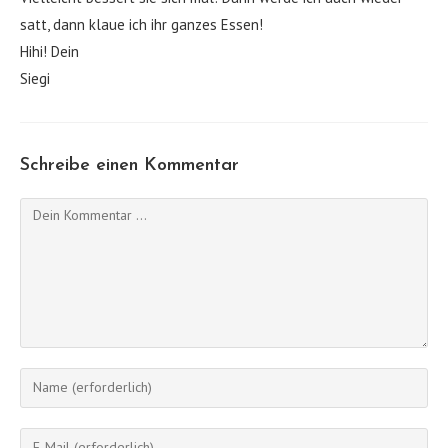
satt, dann klaue ich ihr ganzes Essen!
Hihi! Dein
Siegi
Schreibe einen Kommentar
Kommentieren
Gib
deinen
Namen
Gib