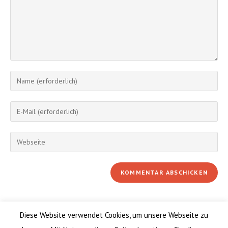
Gib
deinen
Namen
Gib
oder
deine
Benutzernamen
E-
Gib
zum
Mail-
deine
Kommentieren
Adresse
Website-
ein
zum
URL
Kommentieren
ein
ein
(optional)
Diese Website verwendet Cookies, um unsere Webseite zu