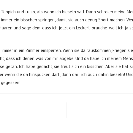
Teppich und tu so, als wenn ich bieseln will. Dann schreien meine Men
n immer ein bisschen springen, damit sie auch genug Sport machen. W
ren und sage dem, dass ich jetzt ein Leckerli brauche, weil ich ja s
mmer in ein Zimmer einsperren. Wenn sie da rauskommen, kriegen sie a
t, dass ich denen was von mir abgebe. Und da habe ich meinem Mens
e getan. Ich habe gedacht, sie freut sich ein bisschen. Aber sie hat si
r wenn die da hinspucken darf, dann darf ich auch dahin bieseln! Un
e gegessen!