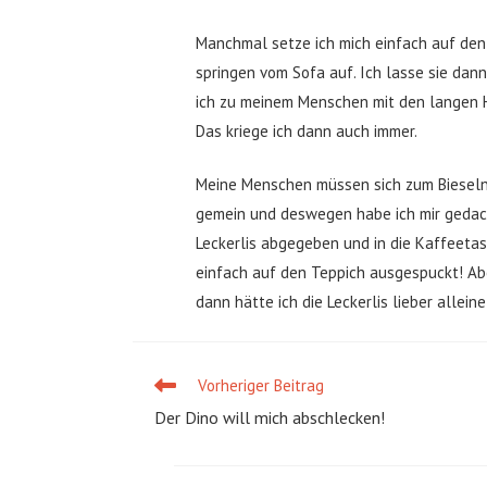
Manchmal setze ich mich einfach auf den 
springen vom Sofa auf. Ich lasse sie dan
ich zu meinem Menschen mit den langen Haa
Das kriege ich dann auch immer.
Meine Menschen müssen sich zum Bieseln i
gemein und deswegen habe ich mir gedach
Leckerlis abgegeben und in die Kaffeetass
einfach auf den Teppich ausgespuckt! Abe
dann hätte ich die Leckerlis lieber allein
Vorheriger Beitrag
Weitere
Artikel
Der Dino will mich abschlecken!
ansehen