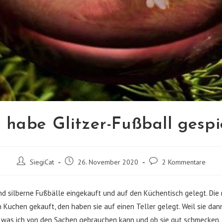
h habe Glitzer-Fußball gespie
Beitrags-
Beitrag
Beitrags-
SiegiCat
26. November 2020
2 Kommentare
Autor:
veröffentlicht:
Kommentare:
d silberne Fußbälle eingekauft und auf den Küchentisch gelegt. Die 
 Kuchen gekauft, den haben sie auf einen Teller gelegt. Weil sie da
 was ich von den Sachen gebrauchen kann und ob sie gut schmecken.