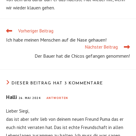
wir wieder klauen gehen.
Vorheriger Beitrag
Weitere
Artikel
Ich habe meinen Menschen auf die Nase gehauen!
ansehen
Nächster Beitrag
Der Bauer hat die Chicos gefangen genommen!
DIESER BEITRAG HAT 3 KOMMENTARE
Halli
26. MAI 2024
ANTWORTEN
Lieber Siegi,
das ist aber sehr lieb von deinem neuen Freund Puma das er
euch nicht verraten hat. Das ist echte Freundschaft in allen
Lebenslagen zusammen zu halten. Ich muss dir was sagen.