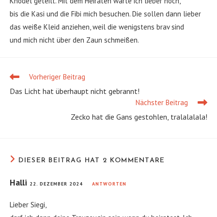
Knödel geteilt. Mit dem Heiraten warte ich lieber noch,
bis die Kasi und die Fibi mich besuchen. Die sollen dann lieber
das weiße Kleid anziehen, weil die wenigstens brav sind
und mich nicht über den Zaun schmeißen.
Vorheriger Beitrag
Weitere
Artikel
Das Licht hat überhaupt nicht gebrannt!
ansehen
Nächster Beitrag
Zecko hat die Gans gestohlen, tralalalala!
DIESER BEITRAG HAT 2 KOMMENTARE
Halli
22. DEZEMBER 2024
ANTWORTEN
Lieber Siegi,