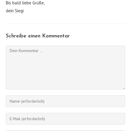
Bis bald liebe Grüße,
dein Siegi
Schreibe einen Kommentar
Kommentieren
Gib
deinen
Namen
Gib
oder
deine
Benutzernamen
E-