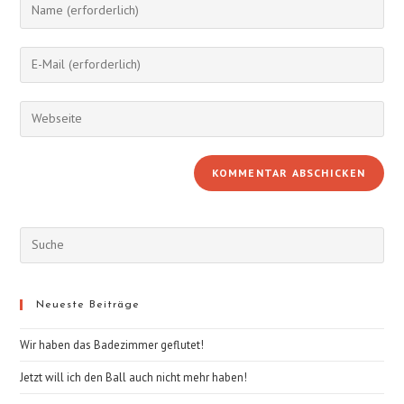
Gib
deinen
Namen
Gib
oder
deine
Benutzernamen
E-
Gib
zum
Mail-
deine
Kommentieren
Adresse
Website-
ein
zum
URL
Kommentieren
ein
ein
(optional)
Neueste Beiträge
Wir haben das Badezimmer geflutet!
Jetzt will ich den Ball auch nicht mehr haben!