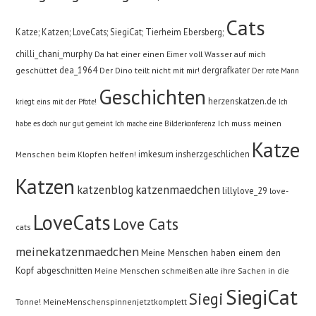
Cats
Katze; Katzen; LoveCats; SiegiCat; Tierheim Ebersberg;
chilli_chani_murphy
Da hat einer einen Eimer voll Wasser auf mich
dea_1964
dergrafkater
geschüttet
Der Dino teilt nicht mit mir!
Der rote Mann
Geschichten
herzenskatzen.de
kriegt eins mit der Pfote!
Ich
Ich muss meinen
habe es doch nur gut gemeint
Ich mache eine Bilderkonferenz
Katze
imkesum
insherzgeschlichen
Menschen beim Klopfen helfen!
Katzen
katzenblog
katzenmaedchen
lillylove_29
love-
LoveCats
Love Cats
cats
meinekatzenmaedchen
Meine Menschen haben einem den
Kopf abgeschnitten
Meine Menschen schmeißen alle ihre Sachen in die
SiegiCat
Siegi
Tonne!
MeineMenschenspinnenjetztkomplett